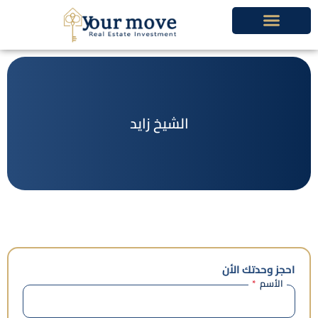
خطي
لى
لمحتوى
الشيخ زايد
احجز وحدتك الأن
الأسم